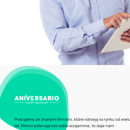
Pracujemy ze znanymi firmami, które istnieją na rynku od wiel
lat. Klienci polecają nas sobie wzajemnie, to daje nam