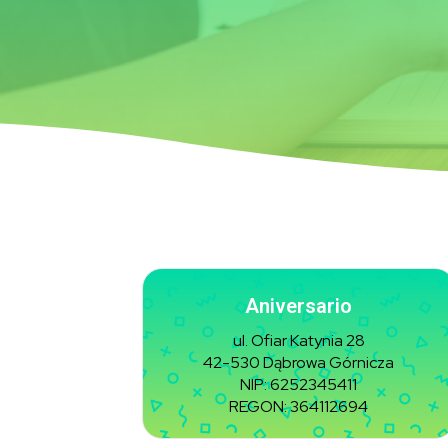
Aniversario
ul. Ofiar Katynia 28
42-530 Dąbrowa Górnicza
NIP: 6252345411
REGON: 364112694