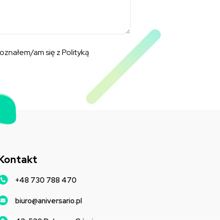
oznałem/am się z Polityką
Kontakt
+48 730 788 470
biuro@aniversario.pl