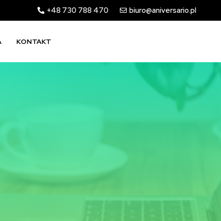
+48 730 788 470
biuro@aniversario.pl
A
KONTAKT